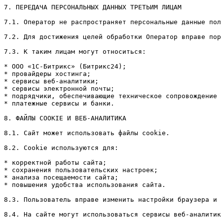
7. ПЕРЕДАЧА ПЕРСОНАЛЬНЫХ ДАННЫХ ТРЕТЬИМ ЛИЦАМ

7.1. Оператор не распространяет персональные данные пол
7.2. Для достижения целей обработки Оператор вправе пор
7.3. К таким лицам могут относиться:

* ООО «1С-Битрикс» (Битрикс24);

* провайдеры хостинга;

* сервисы веб-аналитики;

* сервисы электронной почты;

* подрядчики, обеспечивающие техническое сопровождение 
* платежные сервисы и банки.

8. ФАЙЛЫ COOKIE И ВЕБ-АНАЛИТИКА

8.1. Сайт может использовать файлы cookie.

8.2. Cookie используются для:

* корректной работы сайта;

* сохранения пользовательских настроек;

* анализа посещаемости сайта;

* повышения удобства использования сайта.

8.3. Пользователь вправе изменить настройки браузера и 
8.4. На сайте могут использоваться сервисы веб-аналитик