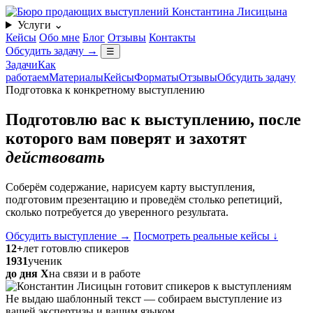
Услуги
⌄
Кейсы
Обо мне
Блог
Отзывы
Контакты
Обсудить задачу
→
☰
Задачи
Как
работаем
Материалы
Кейсы
Форматы
Отзывы
Обсудить задачу
Подготовка к конкретному выступлению
Подготовлю вас к выступлению, после
которого
вам поверят
и захотят
действовать
Соберём содержание, нарисуем карту выступления,
подготовим презентацию и проведём столько репетиций,
сколько потребуется до уверенного результата.
Обсудить выступление
→
Посмотреть реальные кейсы
↓
12+
лет готовлю спикеров
1931
ученик
до дня Х
на связи и в работе
Не выдаю шаблонный текст — собираем выступление из
вашей экспертизы и вашим языком