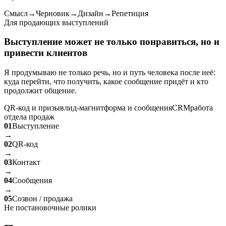
Смысл
→
Черновик
→
Дизайн
→
Репетиция
Для продающих выступлений
Выступление может не только понравиться, но и
привести клиентов
Я продумываю не только речь, но и путь человека после неё:
куда перейти, что получить, какое сообщение придёт и кто
продолжит общение.
QR-код и призыв
лид-магнит
форма и сообщения
CRM
работа
отдела продаж
01
Выступление
→
02
QR-код
→
03
Контакт
→
04
Сообщения
→
05
Созвон / продажа
Не постановочные ролики