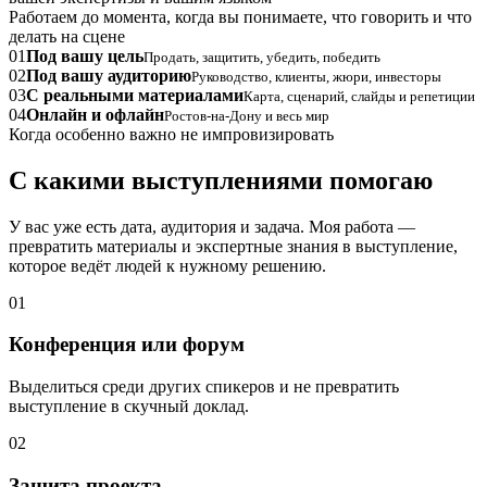
Работаем до момента, когда вы понимаете, что говорить и что
делать на сцене
01
Под вашу цель
Продать, защитить, убедить, победить
02
Под вашу аудиторию
Руководство, клиенты, жюри, инвесторы
03
С реальными материалами
Карта, сценарий, слайды и репетиции
04
Онлайн и офлайн
Ростов-на-Дону и весь мир
Когда особенно важно не импровизировать
С какими выступлениями помогаю
У вас уже есть дата, аудитория и задача. Моя работа —
превратить материалы и экспертные знания в выступление,
которое ведёт людей к нужному решению.
01
Конференция или форум
Выделиться среди других спикеров и не превратить
выступление в скучный доклад.
02
Защита проекта